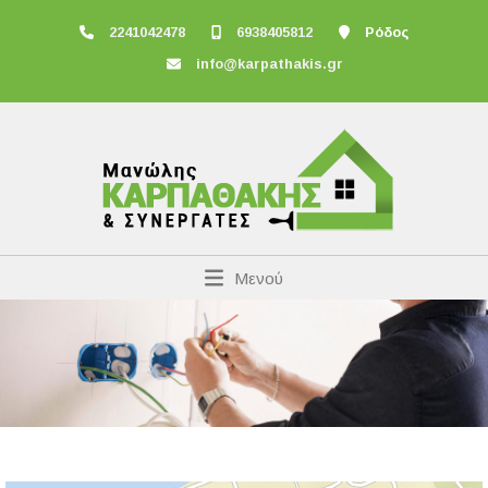
2241042478
6938405812
Ρόδος
info@karpathakis.gr
Μενού